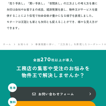
「売り手良し」「買い手良し」「世間良し」の三方よしの考え方を素に
矢印は自社やお客さまの成長、経済発展を表し、物件王がサービスを提
供することにより住宅で社会全体が豊かになる様子を表現しました。
モチーフは王冠とも家とも矢印とも捉えることができ、様々な見え方が
できます。
ホーム
お知らせ
事業発展に伴い、「三方良し」を表現したコーポレート
270
全国
社以上が導入
工務店の集客や受注のお悩みを
物件王で解決しませんか？
お問い合わせ
フォーム