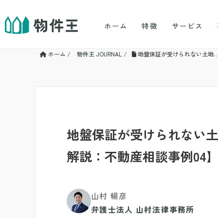
ホーム
特徴
サービス
ホーム
/
物件王 JOURNAL
/
地盤保証が受けられない土地…
地盤保証が受けられない土
解説：不動産相談事例04
山村 暢彦
弁護士法人 山村法律事務所