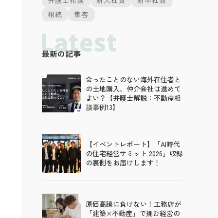
弁護士相談
新入社員
新卒社員
相続
集客
最新の記事
会ったことのない海外在住者と
の土地購入、仲介会社は進めて
よい？【弁護士解説：不動産相
談事例13】
【イベントレポート】「AI時代
の住宅経営サミット 2026」収録
の裏側をお届けします！
原価高騰に負けない！工務店が
「建築×不動産」で挑む経営の