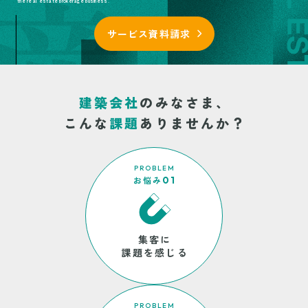
the real estate brokerage business.
サービス資料請求
建築会社
のみなさま、
こんな
課題
ありませんか？
PROBLEM
お悩み
01
集客に
課題を感じる
PROBLEM