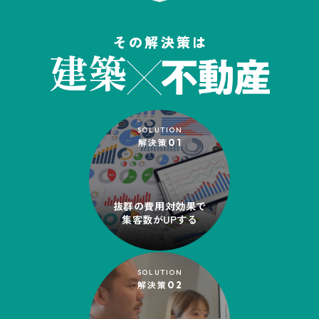
その解決策は
建築
SOLUTION
解決策
01
抜群の費用対効果で
集客数がUPする
SOLUTION
解決策
02