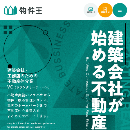
お問合せ
資料請求
建築会社・
工務店のための
不動産仲介業
VC
（ボランタリーチェーン）
不動産実務のノウハウから
物件・顧客管理システム、
集客のホームページまで
不動産仲介業参入を
まとめてサポートします。
Entry into the real estate brokerage business
We provide comprehensive support for