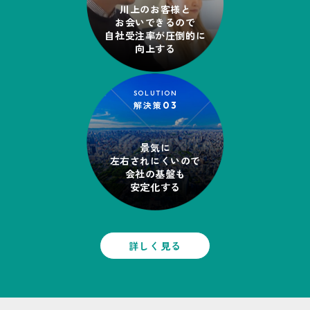
川上のお客様と
お会いできるので
自社受注率が圧倒的に
向上する
SOLUTION
解決策
03
景気に
左右されにくいので
会社の基盤も
安定化する
詳しく見る