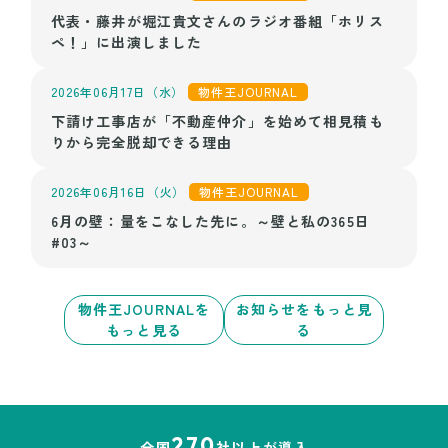
代表・藤井が堀江貴文さんのラジオ番組「ホリス
ペ！」に出演しました
2026年06月17日（水）
物件王JOURNAL
下請け工事店が「不動産仲介」を始めて相見積も
りから完全脱却できる理由
2026年06月16日（火）
物件王JOURNAL
6月の壁：量をこなした先に。～壁と私の365日
#03～
物件王JOURNALを
お知らせをもっと見
もっと見る
る
270
全国
社以上が導入